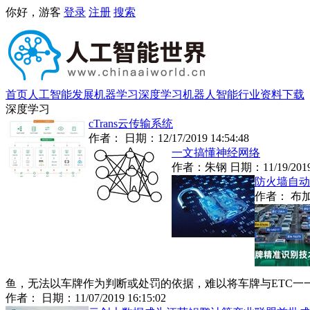
你好，游客
登录
注册
搜索
首页
人工智能发展
机器学习
深度学习
机器人
智能行业
资料下载
深度学习
cTrans云传输系统
作者： 日期：
12/17/2019 14:54:48
一文搞懂神经网络
作者：
朱钢
日期：
11/19/201
防火墙自动
作者：
布
鱼，无法以车牌作为判断或处罚的依据，难以将车牌与ETC一一
作者： 日期：
11/07/2019 16:15:02