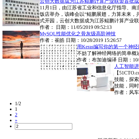
云创大数据成为江苏鲲鹏计算产业联盟首批成
11月1日，由江苏省工业和信息化厅指导、南
饭店举办，该峰会以“鲲鹏展翅，力算未来，
式开园，云创大数据成为江苏鲲鹏计算产业联
作者： 日期：
11/05/2019 09:52:13
MySQL性能优化之骨灰级高阶神技
作者：
崔皓
日期：
10/28/2019 15:26:57
用Keras编写你的第一个神
不妨了解神经网络的简单概述
作者：
布加迪编译
日期：
10
人工智能进
【51CT
技能，探索
技能，同时
作者：
风车
1/2
1
2
»