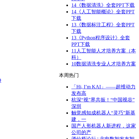
14
《数据清洗》全套PPT下载
14
《人工智能概论》全套PPT
下载
13
《数据标注工程》全套PPT
下载
13
《Python程序设计》全套
PPT下载
11
人工智能人才培养方案（本
科）
10
数据清洗专业人才培养方案
本周热门
O
「Hi, I’m KAI」——超维动力
发布高
杭深“视”界共振！“中国视谷”
深圳
触觉感知成机器人“灵巧”新基
建，一
国产人形机器人新进程，这家
公司的产
酒仙桥论坛 | 北电数智发布智