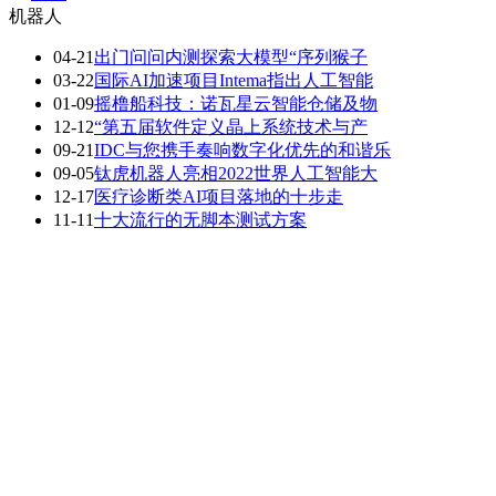
机器人
04-21
出门问问内测探索大模型“序列猴子
03-22
国际AI加速项目Intema指出人工智能
01-09
摇橹船科技：诺瓦星云智能仓储及物
12-12
“第五届软件定义晶上系统技术与产
09-21
IDC与您携手奏响数字化优先的和谐乐
09-05
钛虎机器人亮相2022世界人工智能大
12-17
医疗诊断类AI项目落地的十步走
11-11
十大流行的无脚本测试方案