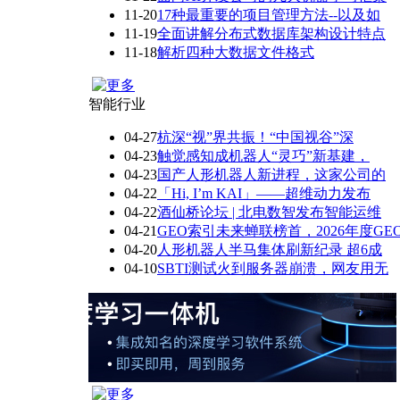
11-20
17种最重要的项目管理方法--以及如
11-19
全面讲解分布式数据库架构设计特点
11-18
解析四种大数据文件格式
智能行业
04-27
杭深“视”界共振！“中国视谷”深
04-23
触觉感知成机器人“灵巧”新基建，
04-23
国产人形机器人新进程，这家公司的
04-22
「Hi, I’m KAI」——超维动力发布
04-22
酒仙桥论坛 | 北电数智发布智能运维
04-21
GEO索引未来蝉联榜首，2026年度GE
04-20
人形机器人半马集体刷新纪录 超6成
04-10
SBTI测试火到服务器崩溃，网友用无