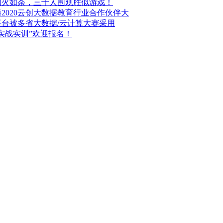
如火如荼，三千人围观胜似游戏！
2020云创大数据教育行业合作伙伴大
台被多省大数据/云计算大赛采用
算实战实训”欢迎报名！