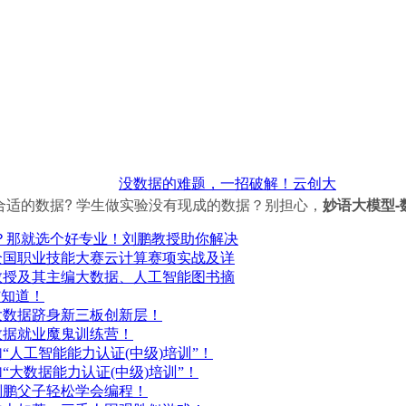
没数据的难题，一招破解！云创大
的数据? 学生做实验没有现成的数据？别担心，
妙语大模型-
211？那就选个好专业！刘鹏教授助你解决
全国职业技能大赛云计算赛项实战及详
教授及其主编大数据、人工智能图书摘
”知道！
大数据跻身新三板创新层！
数据就业魔鬼训练营！
“人工智能能力认证(中级)培训”！
“大数据能力认证(中级)培训”！
刘鹏父子轻松学会编程！