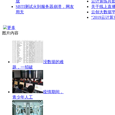
成
云计算练兵
SBTI测试火到服务器崩溃，网友
关于线上直播
用无
云创大数据平
“2019云计
图片内容
没数据的难
题，一招破
疫情期间，
青少年人工