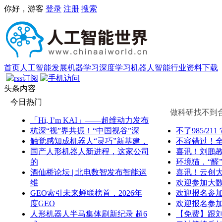
你好，游客
登录
注册
搜索
首页
人工智能发展
机器学习
深度学习
机器人
智能行业
资料下载
头条内容
今日热门
做科研找不到合适
「Hi, I’m KAI」——超维动力发布
杭深“视”界共振！“中国视谷”深
不了985/
触觉感知成机器人“灵巧”新基建，
不容错过！
国产人形机器人新进程，这家公司
喜讯！刘鹏
的
环境猫，“醛
酒仙桥论坛 | 北电数智发布智能运
喜讯！云创
维
欢迎参加大
GEO索引未来蝉联榜首，2026年
欢迎报名参加
度GEO
欢迎报名参加
人形机器人半马集体刷新纪录 超6
【免费】跟