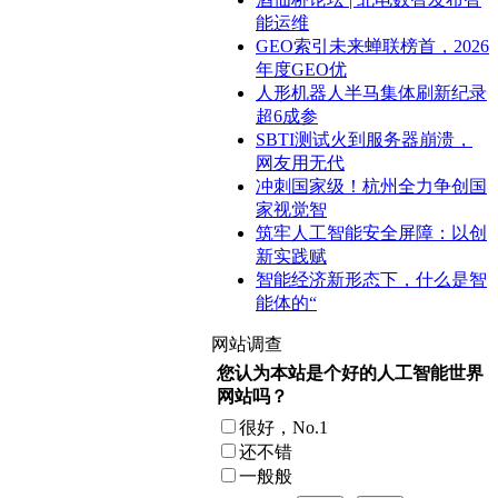
能运维
GEO索引未来蝉联榜首，2026
年度GEO优
人形机器人半马集体刷新纪录
超6成参
SBTI测试火到服务器崩溃，
网友用无代
冲刺国家级！杭州全力争创国
家视觉智
筑牢人工智能安全屏障：以创
新实践赋
智能经济新形态下，什么是智
能体的“
网站调查
您认为本站是个好的人工智能世界
网站吗？
很好，No.1
还不错
一般般