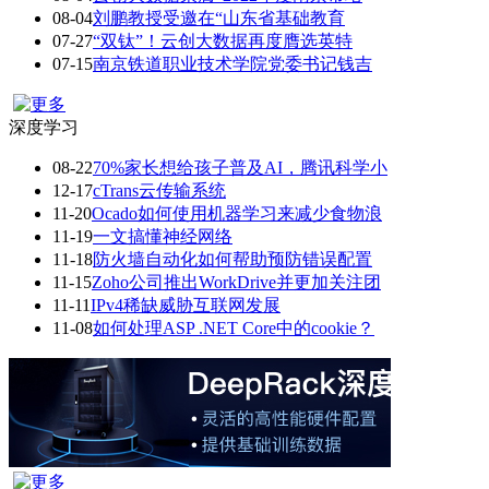
08-04
​刘鹏教授受邀在“山东省基础教育
07-27
“双钛”！云创大数据再度膺选英特
07-15
南京铁道职业技术学院党委书记钱吉
深度学习
08-22
70%家长想给孩子普及AI，腾讯科学小
12-17
cTrans云传输系统
11-20
Ocado如何使用机器学习来减少食物浪
11-19
一文搞懂神经网络
11-18
防火墙自动化如何帮助预防错误配置
11-15
Zoho公司推出WorkDrive并更加关注团
11-11
IPv4稀缺威胁互联网发展
11-08
如何处理ASP .NET Core中的cookie？