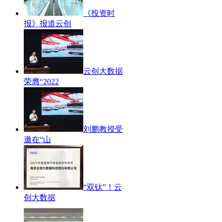
《投资时
报》报道云创
云创大数据
荣膺“2022
​刘鹏教授受
邀在“山
“双钛”！云
创大数据